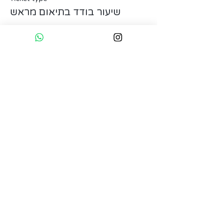
שיעור בודד בתיאום מראש
Price
€15.00
Sale ended
Ticket type
הקורס המלא- מחיר רגיל
More info
Price
€179.00
Sale ended
Ticket type