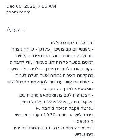
Dec 06, 2021, 7:15 AM
zoom room
About
ההרשמה לקורס כוללת:
- מפגשי זום קבוצתיים ( 75דק' - שיחה קצרה 
ותרגול). למי שפיספסה, התרגולים מוקלטים 
וזמינים במשך כל החודש בעמוד ייעודי לחברות 
הקורס. אחת לחודש תיתכן החלפה של השיעור 
בהקלטה באיכות גבוהה אשר תעלה לעמוד.
- מפגש זום אישי עם דידי להתאמת התרגול וליווי 
בוואטסאפ לאורך כל הקורס
- הצטרפות לקבוצת וואטסאפ פרטית שם 
נשתף במידע, נשאל שאלות על כל נושא 
שנרצה ונקבל תמיכה ואהבה :-)
בימי שלישי או שני ב-19:30 בערב וימי שישי 
ב-09:30 -
שימו ♥ חוץ מיום שני ה13.12, המפגשים יהיו 
בימי שלישי.