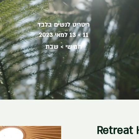
ריטריט לנשים בלבד
11 > 13 למאי 2023
חמישי > שבת
Retreat 