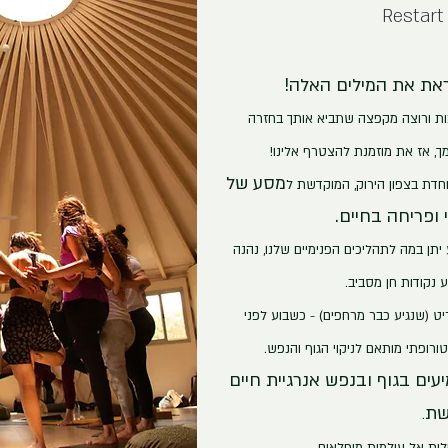
Restart 
ראת את המילים האלה!
ות ורוצה מקפצה שתביא אותך בחזרה
ך, אז את מוזמנת להצטרף אלינו!
מסע של
וחדת בצפון הירוק, המוקדשת
ל
 ופריחה בחיים.
תן במה לתהליכים הפנימיים שלנו, נהנה
נקודות חן מסביב.
ט (שנגיע כבר מרחפים) - כשבוע לפני
רופתי מותאם לניקוי הגוף והנפש.
עי
ם בגוף ובנפש אנרגיית חיים
שת
.