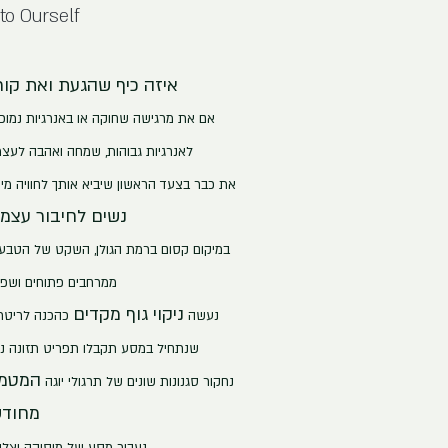
to Ourself
איזה כיף שהגעת ואת קו
אם את מרגישה שחוקה או באנרגיות נמוכ
לאנרגיות גבוהות, שמחה ואהבה לעצמ
את כבר בצעד הר
אשון שיביא אותך לחוויה מי
נשים לחיבור עצמי
במיקום קסום ברמת הגולן, השקט של הטבע י
ממרחבים פתוחים ושפע 
ניקוי גוף מקדים
נעשה
כהכנה לריטרי
שנתחיל במסע תקבלו תפריט תזונה נטו
המטמי
נחקור סגנונות שונים של תרגולי יוגה
מחוד