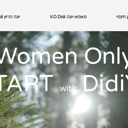
 חינמי
V.O.Didi מאמא-יוגה
V.O.Didi יוגה הריון
Women Onl
TART
Did
with