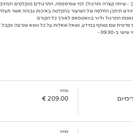
פגשי זום קבוצתיים ( 75דק' - שיחה קצרה ותרגול). למי שפיספסה, התרגולים מוקלטים
לחודש תיתכן החלפה של השיעור בהקלטה באיכות גבוהה אשר תעלה 
תאמת התרגול וליווי בוואטסאפ לאורך כל הקורס
פרטית שם נשתף במידע, נשאל שאלות על כל נושא שנרצה ונקבל ת
מחיר
ימיום
מחיר