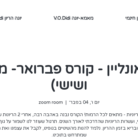
 חינמי
V.O.Didi מאמא-יוגה
V.O.Didi יוגה הריון
אונליין - קורס פברואר- 
ושישי)
יום ו׳, 04 בפבר׳
  |  
zoom room
יוגה להריוניות - מתאים לכל הרמות! הקורס נבנה
 ועשרות הריוניות שהדרכתי לאורך השנים. תרגול שעוזר לנו לשמור על גוף
בריא בזמן ההריון. נלמד להנות מהשינויים בגופינו, לקבל את עצמנו ואת
שמתרחש בתוכינו.