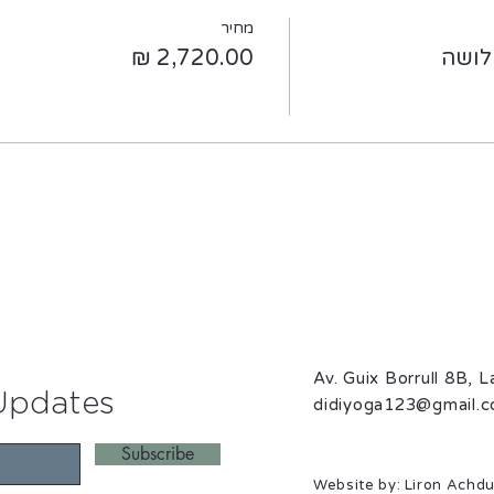
מחיר
לושה
Av. Guix Borrull 8B, 
Updates
didiyoga123@gmail.
Subscribe
Website by: Liron Achdu