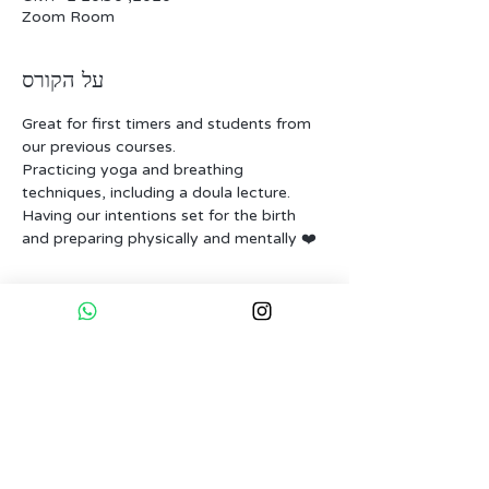
Zoom Room
על הקורס
Great for first timers and students from 
our previous courses.
Practicing yoga and breathing 
techniques, including a doula lecture.
Having our intentions set for the birth 
and preparing physically and mentally ❤️
כרטיסים
המכירה הסתיימה
סוג כרטיס
Full course
מחיר